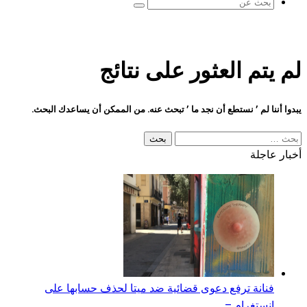
بحث
عن
لم يتم العثور على نتائج
يبدوا أننا لم ’ نستطع أن نجد ما ’ تبحث عنه. من الممكن أن يساعدك البحث.
البحث
عن:
أخبار عاجلة
فنانة ترفع دعوى قضائية ضد ميتا لحذف حسابها على
إنستغرام –