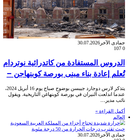
جمادى الآخر
30.07.2026
107
0
الدروس المستفادة من كاتدرائية نوتردام
تُعلم إعادة بناء مبنى بورصة كوبنهاجن –
يتذكر لارس دوجارد جيبسن بوضوح صباح يوم 16 أبريل 2024،
عندما اندلعت النيران في بورصة كوبنهاغن التاريخية. ويقول
نائب مدير…
أكمل القراءة »
العالم
جمادى الآخر
30.07.2026