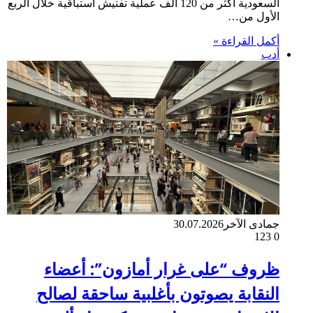
السعودية أكثر من 120 ألف عملية تفتيش استباقية خلال الربع
الأول من…
أكمل القراءة »
أدب
جمادى الآخر
30.07.2026
123
0
ظروف “على غرار أمازون”: أعضاء
النقابة يصوتون بأغلبية ساحقة لصالح