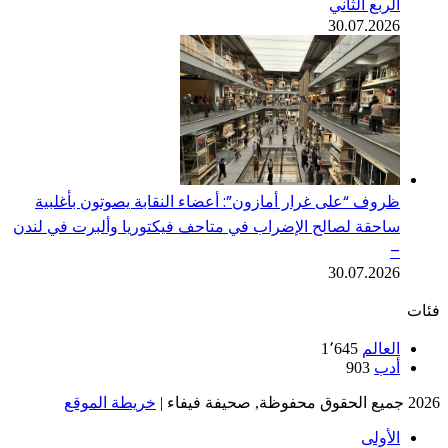
الربع الثاني
30.07.2026
ظروف “على غرار أمازون”: أعضاء النقابة يصوتون بأغلبية
ساحقة لصالح الإضراب في متاحف فيكتوريا وألبرت في لندن
–
30.07.2026
فئات
العالم
1٬645
أدب
903
2026 جميع الحقوق محفوظة, صحيفة فيفاء |
خريطة الموقع
الأولى