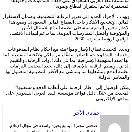
مؤسسة النقد العربي السعودي على قطاع المدفوعات وجهودها
المستمرة لدعم استقرار القطاع ونموه.
ويهدف الإجراء الجديد إلى تعزيز الرقابة التنظيمية، وضمان الاستقرار
المالي، وتشجيع الابتكار داخل القطاع المالي السعودي. ويضع هذا
الإطار معايير إلزامية لمشغلي أنظمة الدفع للامتثال للأمن
والموثوقية وأفضل الممارسات الدولية، بما يدعم أهداف الاقتصاد
الرقمي لرؤية السعودية 2030.
ويحدد التحديث نطاق الإطار ومواءمته مع أحكام نظام المدفوعات
وخدمات المدفوعات، الصادر سابقًا بأمر ملكي ولائحته التنفيذية. كما
أنها تحدد المنهجية الإشرافية، بما في ذلك أدوات الرقابة، والتقييم
الذاتي، وتقييم الرقابة. بالإضافة إلى ذلك، يحدد التحديث التزامات
أنظمة الدفع ومشغليها بما يتماشى مع الأطر التنظيمية المعمول بها
والمعايير الدولية.
يمكن الوصول إلى “إطار الرقابة على أنظمة الدفع ومشغليها”
المحدث من خلال دليل قواعد مؤسسة النقد العربي السعودي على
موقعها الإلكتروني.
جمادى الآخر
صحفي محترف يتمتع بخبرة واسعة في مجال الإعلام،
قاد العديد من المشاريع الإخبارية بنجاح. حاصل على