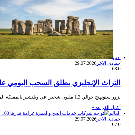
أدب
جمادى الآخر
29.07.2026
68
0
التراث الإنجليزي يطلق السحب اليومي 
يزور ستونهنج حوالي 1.3 مليون شخص في ويلتشير بالمملكة المتحدة، يتنافسون كل عام لإلقاء نظرة على هذا المعلم الذي يبلغ…
أكمل القراءة »
العالم
جمادى الآخر
29.07.2026
67
0